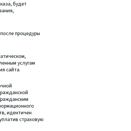
каза, будет
вания,
 после процедуры
атическом,
ленным услугам
я сайта.
очной
 гражданской
 Гражданским
нформационного
тв, идентичен
уплатив страховую