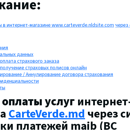
жание:
ы в интернет-магазине
www.carteverde.nldsite.com
через
ния
альных данных
оплата страхового заказа
получение страховых полисов онлайн
лирование / Аннулирование договора страхования
фиденциальности
ты
 оплаты услуг
интернет
на
CarteVerde.md
через с
ки платежей maib (BC