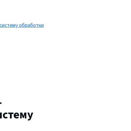
 систему обработки
-
истему