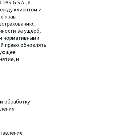
ASIG S.A., в
между клиентом и
е прав
естрахованию,
нности за ущерб,
ми нормативными
ой право обновлять
дующее
нятие, и
 и обработку
мления
ставление