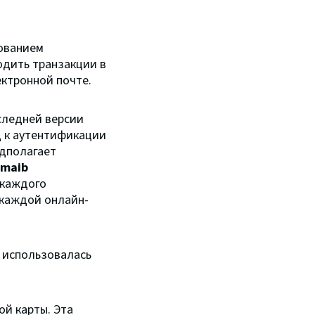
ованием
одить транзакции в
ктронной почте.
следней версии
д к аутентификации
едполагает
maib
 каждого
 каждой онлайн-
 использовалась
й карты. Эта