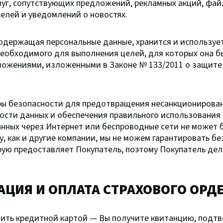
уг, сопутствующих предложений, рекламных акций, файл
кселей и уведомлений о новостях.
одержащая персональные данные, хранится и использует
необходимого для выполнения целей, для которых она бы
ложениями, изложенными в Законе № 133/2011 о защите
ы безопасности для предотвращения несанкционирован
сти данных и обеспечения правильного использования
анных через Интернет или беспроводные сети не может 
, как и другие компании, мы не можем гарантировать бе
ую предоставляет Покупатель, поэтому Покупатель дела
АЦИЯ И ОПЛАТА СТРАХОВОГО ОРД
тить кредитной картой — Вы получите квитанцию, под