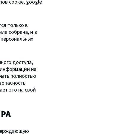
ов cookie, google
ся только в
ла собрана, и в
 персональных
ного доступа,
 информации на
быть полностью
зопасность
ет это на свой
ЕРА
тверждающую