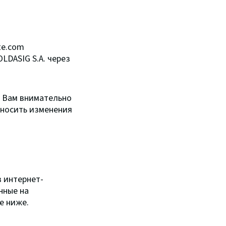
te.com
LDASIG S.A. через
м Вам внимательно
вносить изменения
в интернет-
нные на
е ниже.