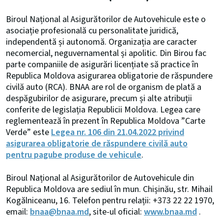
Biroul Național al Asigurătorilor de Autovehicule este o
asociație profesională cu personalitate juridică,
independentă și autonomă. Organizația are caracter
necomercial, neguvernamental și apolitic. Din Birou fac
parte companiile de asigurări licențiate să practice în
Republica Moldova asigurarea obligatorie de răspundere
civilă auto (RCA). BNAA are rol de organism de plată a
despăgubirilor de asigurare, precum și alte atribuții
conferite de legislația Republicii Moldova. Legea care
reglementează în prezent în Republica Moldova ”Carte
Verde” este
Legea nr. 106 din 21.04.2022 privind
asigurarea obligatorie de răspundere civilă auto
pentru pagube produse de vehicule
.
Biroul Național al Asigurătorilor de Autovehicule din
Republica Moldova are sediul în mun. Chișinău, str. Mihail
Kogălniceanu, 16. Telefon pentru relații: +373 22 22 1970,
email:
bnaa@bnaa.md
, site-ul oficial:
www.bnaa.md
.