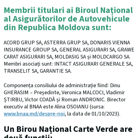
Membrii titulari ai Biroul Național
al Asigurătorilor de Autovehicule
din Republica Moldova sunt:
ACORD GRUP SA, ASTERRA GRUP SA, DONARIS VIENNA
INSURANCE GROUP SA, GENERAL ASIGURARI SA, GRAWE
CARAT ASIGURARI SA, MOLDASIG SA și MOLDCARGO SA.
Membri asociați sunt: INTACT ASIGURARI GENERALE SA,
TRANSELIT SA, GARANTIE SA.
Componența consiliului de administrație fiind: Dinu
GHERASIM – Președinte, Veronica MALCOCI, Vladimir
ȘTIRBU, Victor COADĂ și Roman ANDRONIC. Birector
executiv al BNAA este Alina OSOIANU (sursa:
www.bnaa.md/despre-noi
, la data de 01/10/2023).
Un Birou Național Carte Verde are